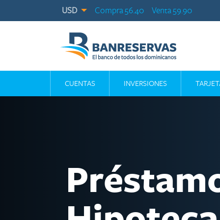
USD
Compra 56.40
Venta 59.90
CUENTAS
INVERSIONES
TARJET
Préstam
Hipoteca