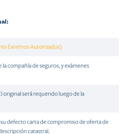
al:
e​s Ext​erno​s Autorizados
) ​
e la compañía de seguros, y exámenes
l original será requerido luego de la
 su defecto carta de compromiso de oferta de
descripción catastral.