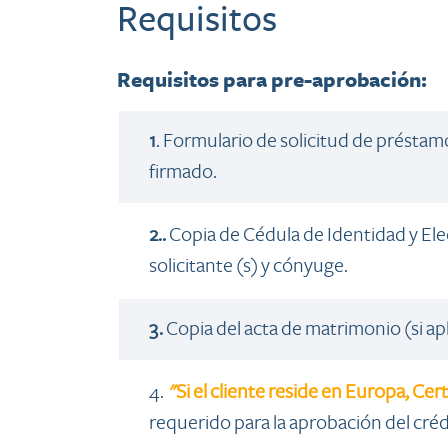
Requisitos
R
equisitos para pre-aprobación:​
1
. ​Formulario de solicitud de prést
firmado.
​2..
Copia de Cédula de Identidad y Elect
solicitante (s) y cónyuge.
​3.
Copia del acta de matrimonio (si apl
​4.
"Si el cliente reside en Europa​, Cer
requerido para la aprobación del créd