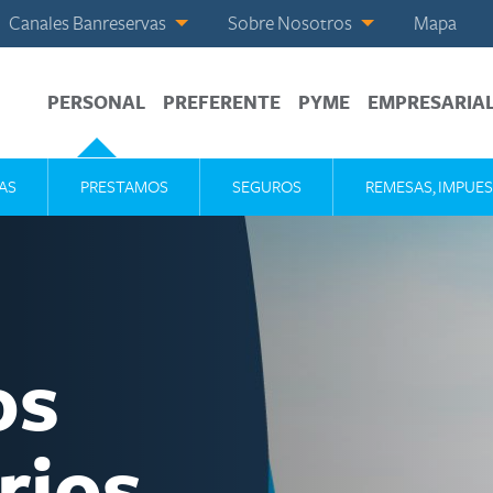
Canales Banreservas
Sobre Nosotros
Mapa
PERSONAL
PREFERENTE
PYME
EMPRESARIA
AS
PRESTAMOS
SEGUROS
REMESAS, IMPUES
os
rios