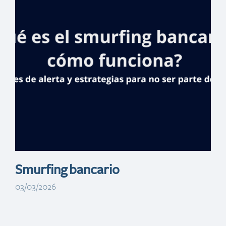
general de
Banreservas
anuncia
“Vacaciones
Felices”, con tasa
cero
Smurfing bancario
03/03/2026