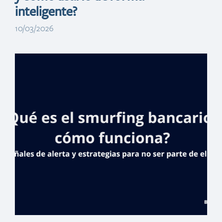
inteligente?
10/03/2026
Banreservas
bancariza a
cientos de
ciudadanos en
San Juan de la
Maguana