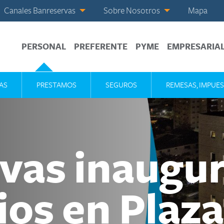
Canales Banreservas
Sobre Nosotros
Mapa
PERSONAL
PREFERENTE
PYME
EMPRESARIA
AS
PRESTAMOS
SEGUROS
REMESAS, IMPUES
vas inaugur
ios en Plaza