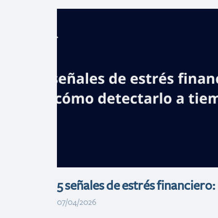
Banreservas
inaugura oficin
de negocios en
Plaza Paseo 27
de Santo
Domingo Oeste
5 señales de estrés financiero:
07/04/2026