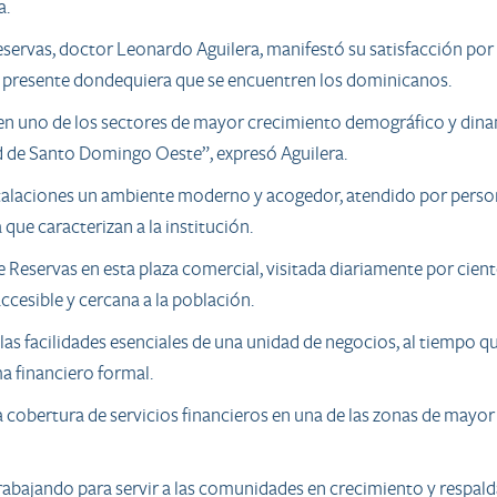
a.
reservas, doctor Leonardo Aguilera, manifestó su satisfacción por
ar presente dondequiera que se encuentren los dominicanos.
 en uno de los sectores de mayor crecimiento demográfico y din
d de Santo Domingo Oeste”, expresó Aguilera.
nstalaciones un ambiente moderno y acogedor, atendido por perso
 que caracterizan a la institución.
e Reservas en esta plaza comercial, visitada diariamente por cient
ccesible y cercana a la población.
 las facilidades esenciales de una unidad de negocios, al tiempo 
ma financiero formal.
a cobertura de servicios financieros en una de las zonas de mayor
rabajando para servir a las comunidades en crecimiento y respal