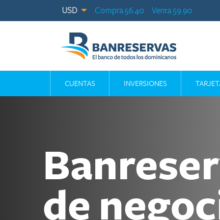
USD
Compra 56.40
Venta 59.90
CUENTAS
INVERSIONES
TARJET
Banreser
de negoc