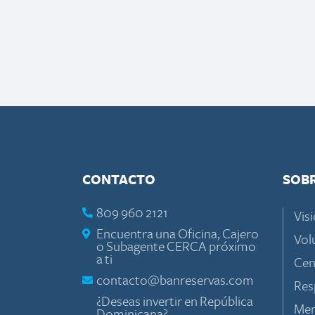
CONTACTO
SOB
809 960 2121
Visi
Encuentra una Oficina, Cajero
Vol
o Subagente CERCA próximo
a ti
Cen
contacto@banreservas.com
Res
¿Deseas invertir en República
Mem
Dominicana?