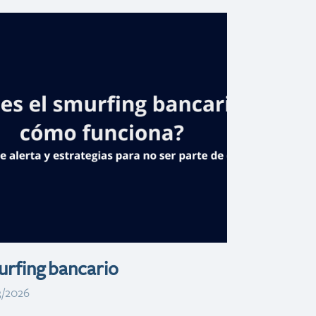
Banreservas
inaugura oficina
de negocios en
Plaza Paseo 27
de Santo
Domingo Oeste
rfing bancario
3/2026