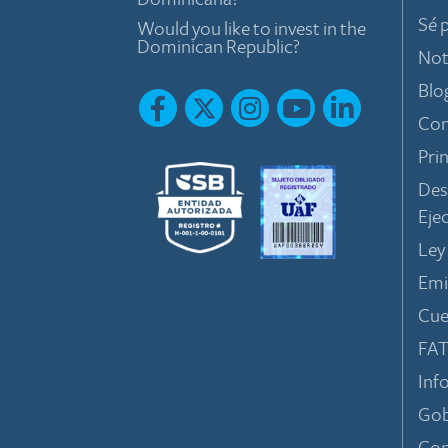
Sé 
Would you like to invest in the
Dominican Republic?
Not
Blo
Con
Pri
Des
Eje
Ley
Emi
Cue
FA
Inf
Gob