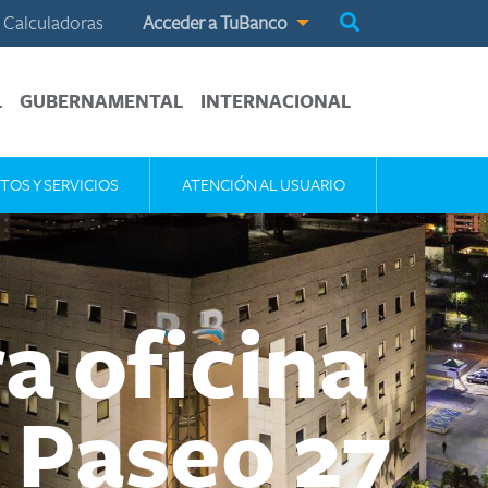
Calculadoras
Acceder a TuBanco
L
GUBERNAMENTAL
INTERNACIONAL
TOS Y SERVICIOS
ATENCIÓN AL USUARIO
a oficina
 Paseo 27