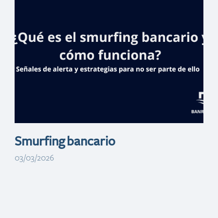
realizará feria
inmobiliaria en
NY y Lawrence
Smurfing bancario
03/03/2026