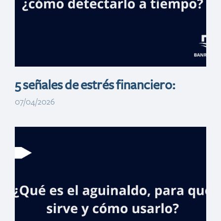
Tatis jr
5 señales de estrés financiero:
07/04/2026
Banreservas
renuevacontrato
con Fernando
Tatis jr