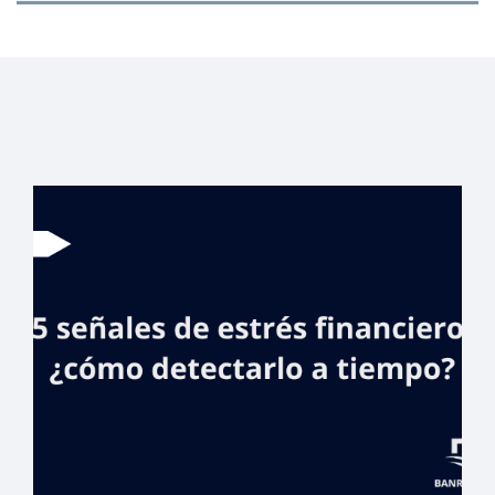
Juega RD
Banreservas
remoza cancha
de El Manguito