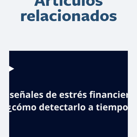
Artículos
relacionados
Voluntariado
Banreservas
ofrece charla
Women in STEM
en el Día de la
Mujer