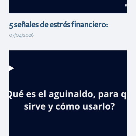
5 señales de estrés financiero:
07/04/2026
Voluntariado
Banreservas
ofrece charla
Women in STEM
en el Día de la
Mujer