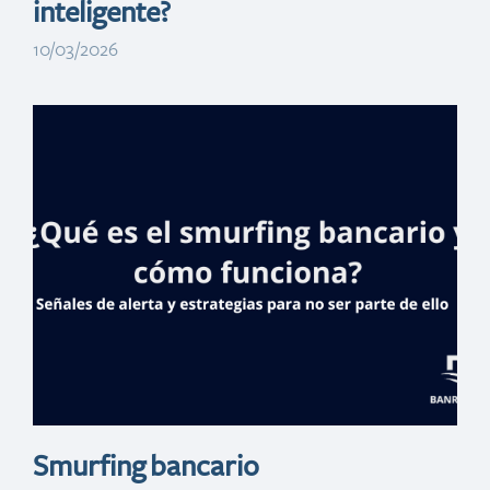
inteligente?
10/03/2026
Apps
fraudulentas que
simulan ser
bancos
Smurfing bancario