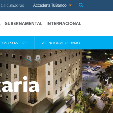
Calculadoras
Acceder a TuBanco
L
GUBERNAMENTAL
INTERNACIONAL
TOS Y SERVICIOS
ATENCIÓN AL USUARIO
aria