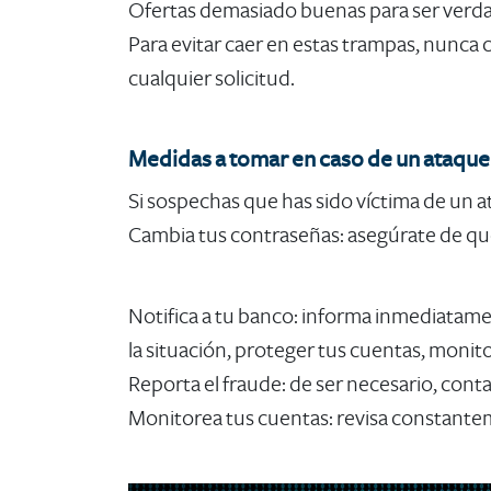
Ofertas demasiado buenas para ser verda
Para evitar caer en estas trampas, nunca 
cualquier solicitud.
Medidas a tomar en caso de un ataque
Si sospechas que has sido víctima de un 
Cambia tus contraseñas: asegúrate de que
Notifica a tu banco:
informa inmediatament
la situación, proteger tus cuentas, monit
Reporta el fraude:
de ser necesario, cont
Monitorea tus cuentas:
revisa constantem