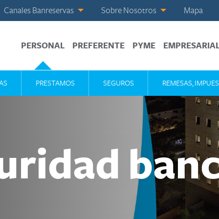
Canales Banreservas
Sobre Nosotros
Mapa
PERSONAL
PREFERENTE
PYME
EMPRESARIA
AS
PRESTAMOS
SEGUROS
REMESAS, IMPUES
uridad banc