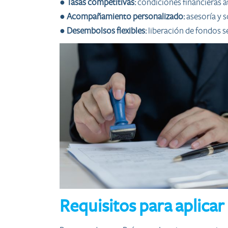
●
Tasas competitivas:
condiciones financieras at
●
Acompañamiento personalizado:
asesoría y 
●
Desembolsos flexibles:
liberación de fondos seg
Requisitos para aplicar